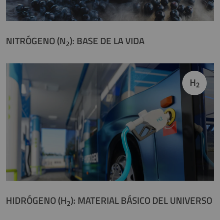
NITRÓGENO (N
): BASE DE LA VIDA
2
H
2
HIDRÓGENO (H
): MATERIAL BÁSICO DEL UNIVERSO
2