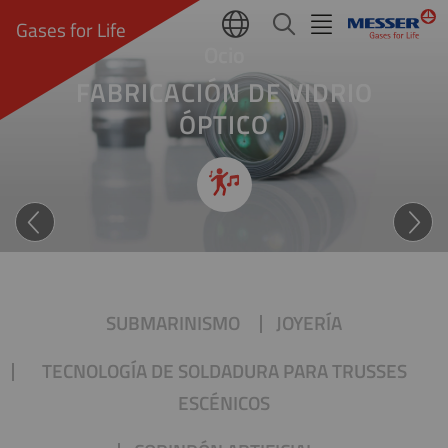
Gases for Life
Ocio
FABRICACIÓN DE VIDRIO
ÓPTICO
Claridad y eficacia
SUBMARINISMO
JOYERÍA
TECNOLOGÍA DE SOLDADURA PARA TRUSSES
ESCÉNICOS