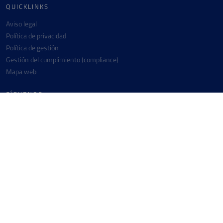
QUICKLINKS
Aviso legal
Política de privacidad
Política de gestión
Gestión del cumplimiento (compliance)
Mapa web
SÍGUENOS
Instagram
Twitter
Linkedin
Facebook
Youtube
CONTACTO
Messer Ibérica de Gases S.A.U.
+34 977 309 500
Autovía Tarragona-Salou, km. 3,8
info.es(at)messergroup.com