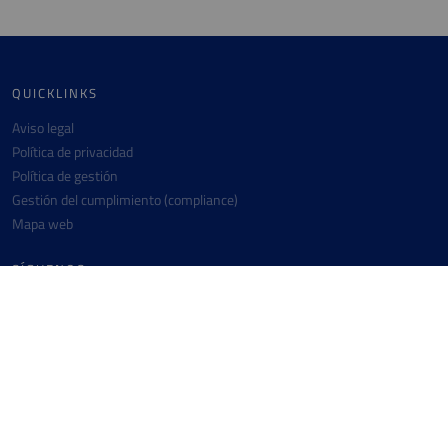
QUICKLINKS
Aviso legal
Política de privacidad
Política de gestión
Gestión del cumplimiento (compliance)
Mapa web
SÍGUENOS
Instagram
Twitter
Linkedin
Facebook
Youtube
CONTACTO