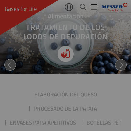
Gases for Life
Alimentación
TRATAMIENTO DE LOS
LODOS DE DEPURACIÓN
Oxígeno para la plantas de 
ELABORACIÓN DEL QUESO
PROCESADO DE LA PATATA
ENVASES PARA APERITIVOS
BOTELLAS PET