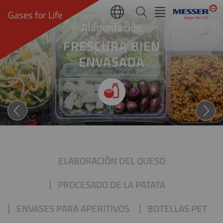
Gases for Life
Alimentación
FRESCURA BIEN
ENVASADA
Frescura envasada
ELABORACIÓN DEL QUESO
PROCESADO DE LA PATATA
ENVASES PARA APERITIVOS
BOTELLAS PET