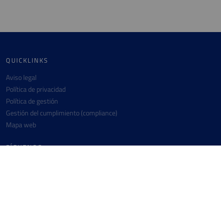
QUICKLINKS
Aviso legal
Política de privacidad
Política de gestión
Gestión del cumplimiento (compliance)
Mapa web
SÍGUENOS
Instagram
Twitter
Linkedin
Facebook
Youtube