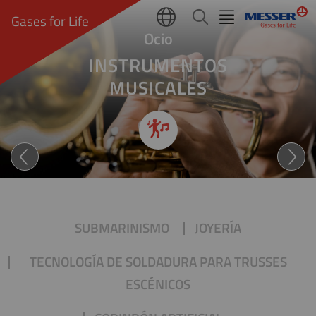
Gases for Life
Ocio
INSTRUMENTOS
MUSICALES
¡Suena bien!
SUBMARINISMO
JOYERÍA
TECNOLOGÍA DE SOLDADURA PARA TRUSSES
ESCÉNICOS