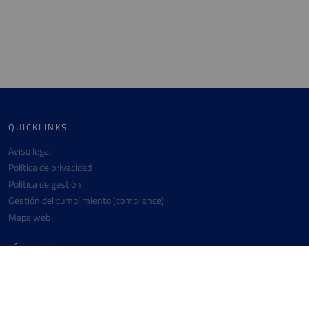
QUICKLINKS
Aviso legal
Política de privacidad
Política de gestión
Gestión del cumplimiento (compliance)
Mapa web
SÍGUENOS
Instagram
Twitter
Linkedin