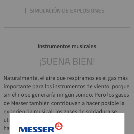
SIMULACIÓN DE EXPLOSIONES
Instrumentos musicales
¡SUENA BIEN!
Naturalmente, el aire que respiramos es el gas más
importante para los instrumentos de viento, porque
sin él no se generaría ningún sonido. Pero los gases
de Messer también contribuyen a hacer posible la
experiencia musical: los gases de soldadura se
utilizan para unir las distintas piezas metálicas,
hasta 650 en el caso de un saxofón. El gas noble