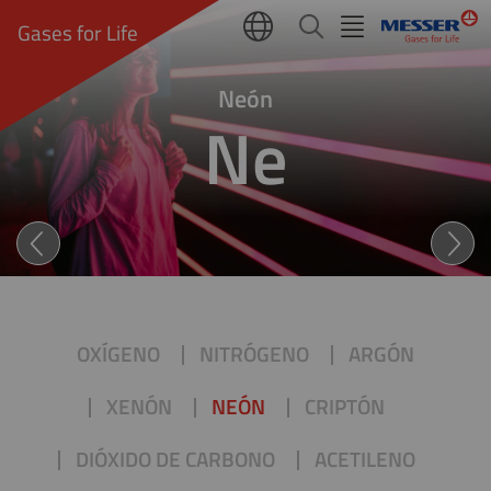
Gases for Life
Neón
Ne
NEÓN (Ne): LIGERO COMO E
OXÍGENO
NITRÓGENO
ARGÓN
XENÓN
NEÓN
CRIPTÓN
DIÓXIDO DE CARBONO
ACETILENO