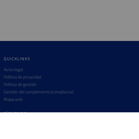
QUICKLINKS
Aviso legal
Política de privacidad
Política de gestión
Gestión del cumplimiento (compliance)
Mapa web
SÍGUENOS
Instagram
Twitter