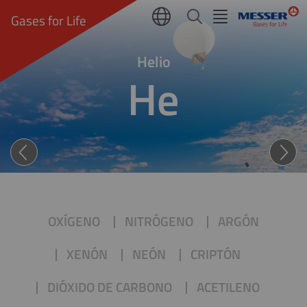
Gases for Life
Helio
He
HELIO (He): TODOTERREN
OXÍGENO
NITRÓGENO
ARGÓN
XENÓN
NEÓN
CRIPTÓN
DIÓXIDO DE CARBONO
ACETILENO