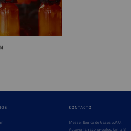
ÓN
NOS
CONTACTO
am
Messer Ibérica de Gases S.A.U.
Autovía Tarragona-Salou, km. 3,8