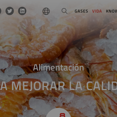
GASES
VIDA
KNO
Alimentación
A MEJORAR LA CALI
Las gambas crecen mejor 