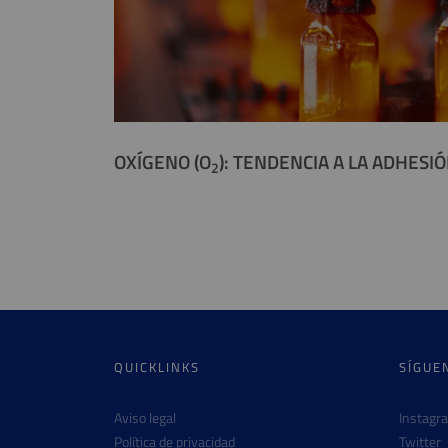
OXÍGENO (O
): TENDENCIA A LA ADHESI
2
QUICKLINKS
SÍGUE
Aviso legal
Instagr
Política de privacidad
Twitter