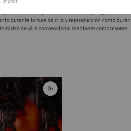
Imprint
Imprint
ignificativa a mejorar la calidad del agua y, por lo tan
nto durante la fase de cría y reproducción como duran
suministro de aire convencional mediante compresores.
O
2