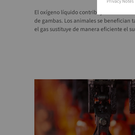
Privacy Notes
Privacy Notes
El oxígeno líquido contribuye de manera s
de gambas. Los animales se benefician ta
el gas sustituye de manera eficiente el 