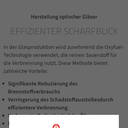
Herstellung optischer Gläser
EFFIZIENTER SCHARFBLICK
In der Glasproduktion wird zunehmend die Oxyfuel-
Technologie verwendet, die reinen Sauerstoff für
die Verbrennung nutzt. Diese Methode bietet
zahlreiche Vorteile:
Signifikante Reduzierung des
Brennstoffverbrauchs
Verringerung des Schadstoffausstoßes
durch
effizientere Verbrennung
Verbesserte Bedienbarkeit
der Öfen
Möglichkeit zur Produktionssteigerung