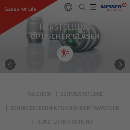
Gases for Life
Freizeit
HERSTELLUNG
OPTISCHER GLÄSER
Effizienter Scharfblick
TAUCHEN
SCHMUCKSTÜCKE
SCHWEISSTECHNIK FÜR BÜHNENTRAVERSEN
KÜNSTLICHER KORUND