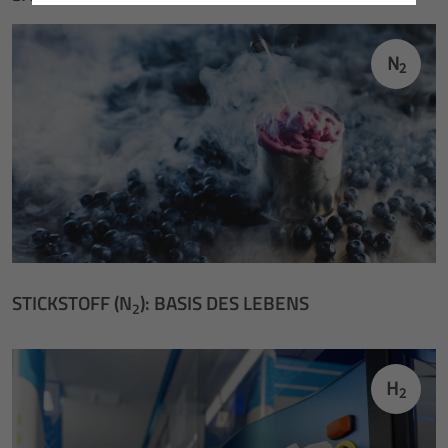
N
2
STICKSTOFF (N
): BASIS DES LEBENS
2
H
2