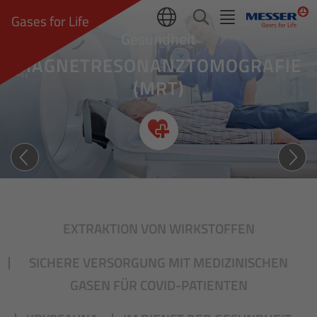
Gases for Life
Gesundheit
MAGNETRESONANZTOMOGRAFIE
(MRT)
Detaillierter Einblick
EXTRAKTION VON WIRKSTOFFEN
SICHERE VERSORGUNG MIT MEDIZINISCHEN
GASEN FÜR COVID-PATIENTEN