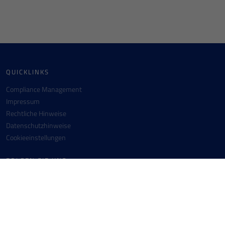
QUICKLINKS
Compliance Management
Impressum
Rechtliche Hinweise
Datenschutzhinweise
Cookieeinstellungen
FOLGEN SIE UNS
Facebook
Instagram
Youtube
Linkedin