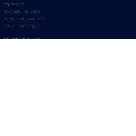
Impressum
Rechtliche Hinweise
Datenschutzhinweise
Cookieeinstellungen
FOLGEN SIE UNS
Facebook
Instagram
Youtube
Linkedin
KONTAKT
Messer SE & Co. KGaA
+49 6196 7760-0
Messer-Platz 1
+49 6196 7760-442
65812 Bad Soden
info(at)messergroup.com
Deutschland