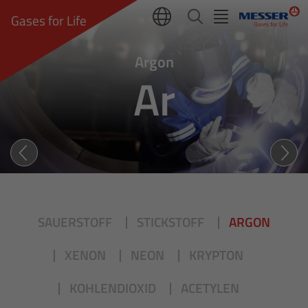
Gases for Life
Argon
Ar
ARGON (Ar): TRÄGHEIT ALS
SAUERSTOFF
STICKSTOFF
ARGON
XENON
NEON
KRYPTON
KOHLENDIOXID
ACETYLEN