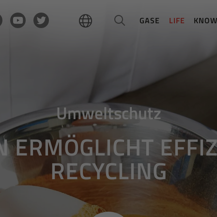
GASE
LIFE
KNO
Umweltschutz
 ERMÖGLICHT EFFIZ
RECYCLING
PVC recyceln