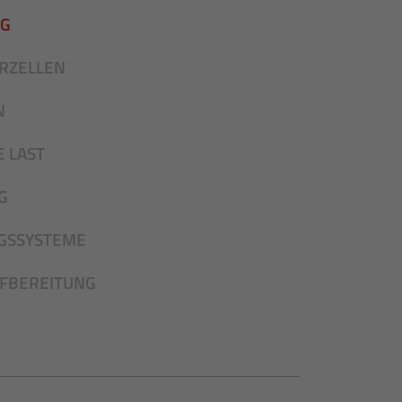
NG
RZELLEN
N
 LAST
G
GSSYSTEME
UFBEREITUNG