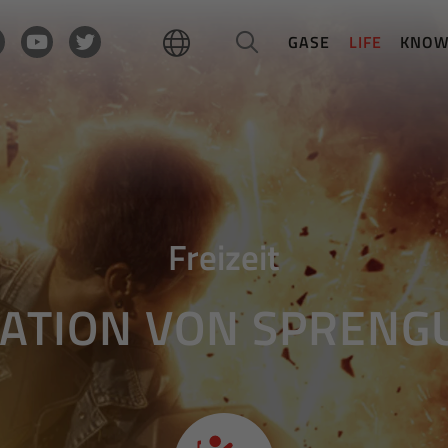
GASE
LIFE
KNO
Freizeit
ATION VON SPREN
So (un-) gefährlich!