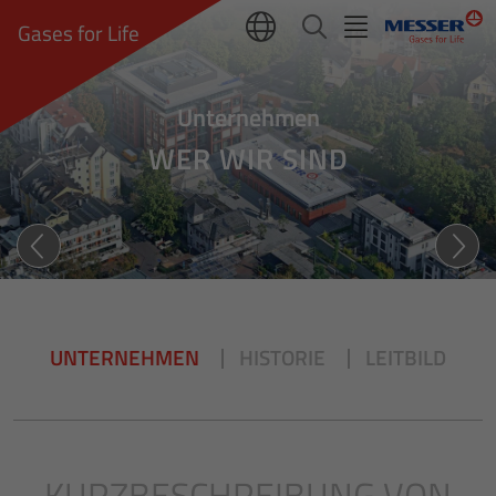
Gases for Life
Unternehmen
WER WIR SIND
UNTERNEHMEN
HISTORIE
LEITBILD
KURZBESCHREIBUNG VON