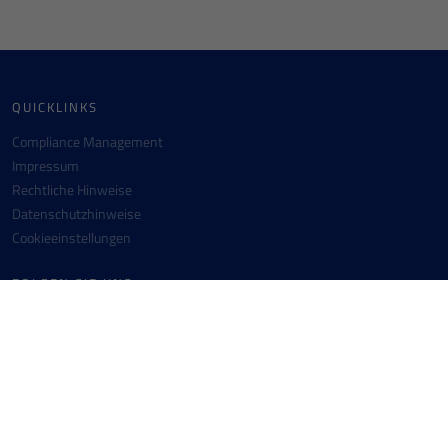
QUICKLINKS
Compliance Management
Impressum
Rechtliche Hinweise
Datenschutzhinweise
Cookieeinstellungen
FOLGEN SIE UNS
Facebook
Instagram
Youtube
Linkedin
KONTAKT