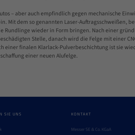
 Autos – aber auch empfindlich gegen mechanische Einw
ein. Mit dem so genannten Laser-Auftragsschweißen, be
ie Rundlinge wieder in Form bringen. Nach einer gründl
eschädigten Stelle, danach wird die Felge mit einer C
 einer finalen Klarlack-Pulverbeschichtung ist sie wi
nschaffung einer neuen Alufelge.
N SIE UNS
KONTAKT
k
Messer SE & Co. KGaA