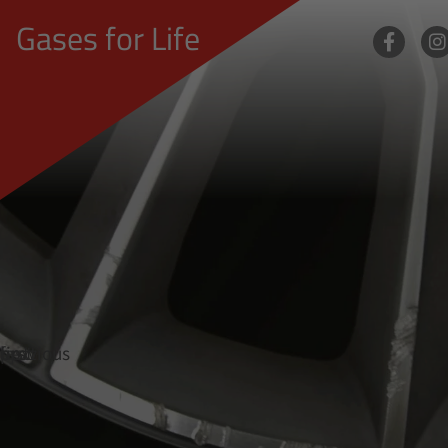
Gases for Life
first
previous
up
next
last