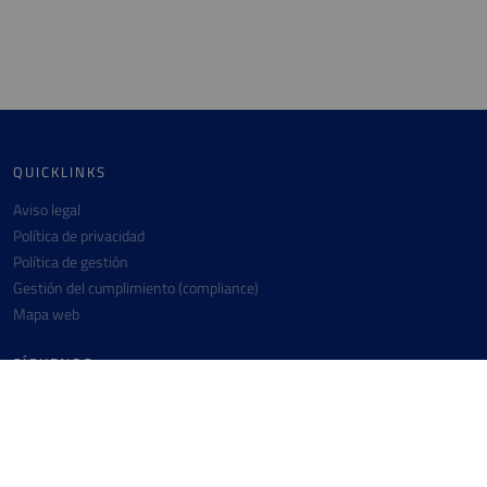
QUICKLINKS
Aviso legal
Política de privacidad
Política de gestión
Gestión del cumplimiento (compliance)
Mapa web
SÍGUENOS
Instagram
Twitter
Linkedin
Facebook