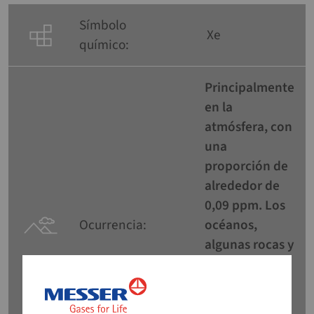
Símbolo
Xe
químico:
Principalmente
en la
atmósfera, con
una
proporción de
alrededor de
0,09 ppm. Los
Ocurrencia:
océanos,
algunas rocas y
las fuentes de
gas natural
también