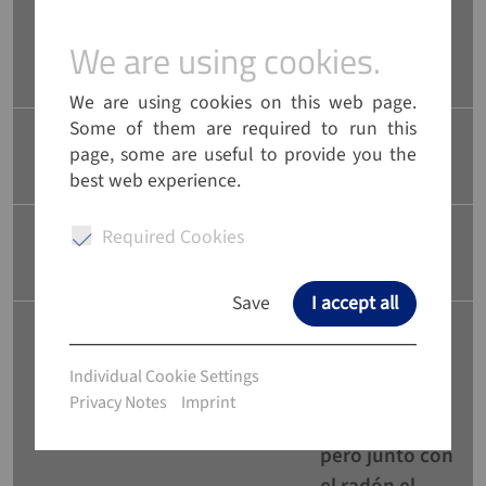
contienen
trazas de
We are using cookies.
We are using cookies.
xenón.
We are using cookies on this web page.
We are using cookies on this web page.
Some of them are required to run this
Some of them are required to run this
Punto de
page, some are useful to provide you the
page, some are useful to provide you the
- 111,7 °C
fusión:
best web experience.
best web experience.
Punto de
Required Cookies
Required Cookies
- 108,0 °C
ebullición:
Save
Save
I accept all
I accept all
Incoloro,
inerte como
Individual Cookie Settings
Individual Cookie Settings
todos los
Privacy Notes
Privacy Notes
Imprint
Imprint
gases nobles,
pero junto con