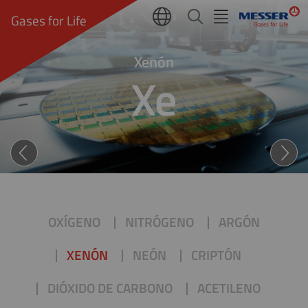
Gases for Life
Xenón
Xe
XENÓN (Xe): EJEMPLO ILUS
OXÍGENO
NITRÓGENO
ARGÓN
XENÓN
NEÓN
CRIPTÓN
DIÓXIDO DE CARBONO
ACETILENO