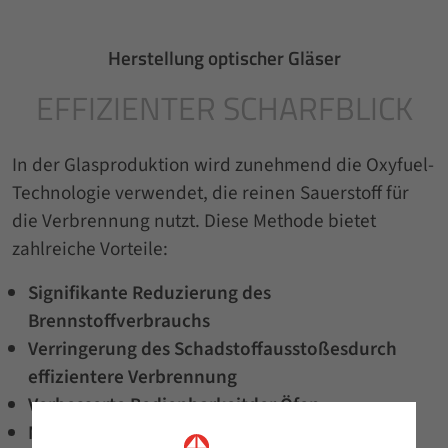
Herstellung optischer Gläser
EFFIZIENTER SCHARFBLICK
In der Glasproduktion wird zunehmend die Oxyfuel-
Technologie verwendet, die reinen Sauerstoff für
die Verbrennung nutzt. Diese Methode bietet
zahlreiche Vorteile:
Signifikante Reduzierung des
Brennstoffverbrauchs
Verringerung des Schadstoffausstoßes
durch
effizientere Verbrennung
Verbesserte Bedienbarkeit
der Öfen
Möglichkeit zur Produktionssteigerung