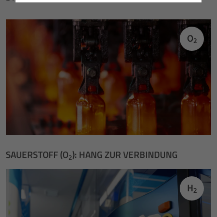
O
2
SAUERSTOFF (O
): HANG ZUR VERBINDUNG
2
H
2