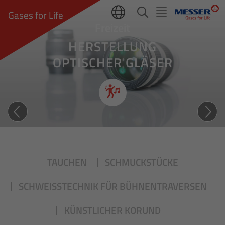
Gases for Life
Freizeit
HERSTELLUNG
OPTISCHER GLÄSER
Effizienter Scharfblick
TAUCHEN
SCHMUCKSTÜCKE
SCHWEISSTECHNIK FÜR BÜHNENTRAVERSEN
KÜNSTLICHER KORUND