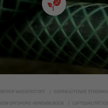
UBERER WASSERSTOFF
SUPRALEITENDE STROMKA
VON OFFSHORE-WINDANLAGEN
LUFTQUALITÄTS