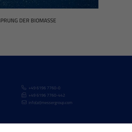
RSPRUNG DER BIOMASSE
+49 6196 7760-0
+49 6196 7760-442
info(at)messergroup.com