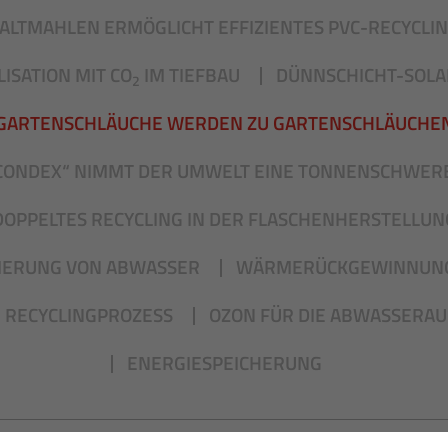
ALTMAHLEN ERMÖGLICHT EFFIZIENTES PVC-RECYCLI
ISATION MIT CO
IM TIEFBAU
DÜNNSCHICHT-SOLA
2
GARTENSCHLÄUCHE WERDEN ZU GARTENSCHLÄUCHE
CONDEX“ NIMMT DER UMWELT EINE TONNENSCHWERE
DOPPELTES RECYCLING IN DER FLASCHENHERSTELLUN
IERUNG VON ABWASSER
WÄRMERÜCKGEWINNUN
 RECYCLINGPROZESS
OZON FÜR DIE ABWASSERA
ENERGIESPEICHERUNG