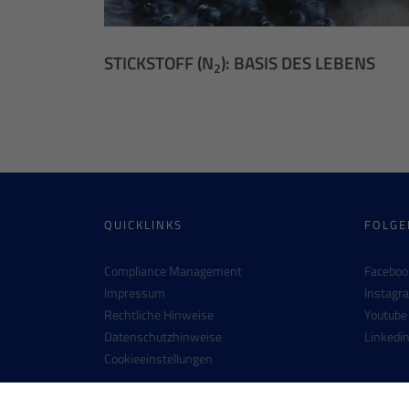
STICKSTOFF (N
): BASIS DES LEBENS
2
QUICKLINKS
FOLGE
Compliance Management
Faceboo
Impressum
Instagr
Rechtliche Hinweise
Youtube
Datenschutzhinweise
Linkedi
Cookieeinstellungen