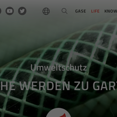
GASE
LIFE
KNO
Umweltschutz
HE WERDEN ZU GA
Gartenschläuche recyceln