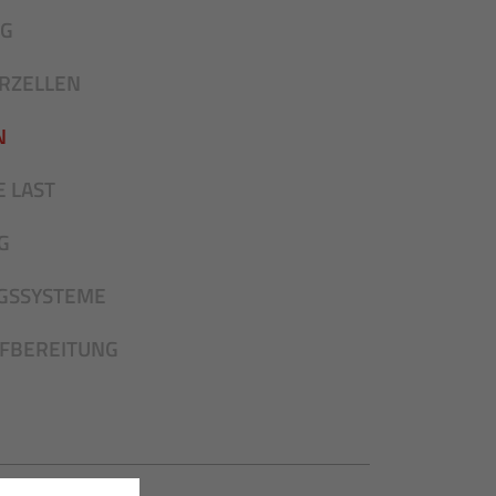
NG
RZELLEN
N
 LAST
G
GSSYSTEME
UFBEREITUNG