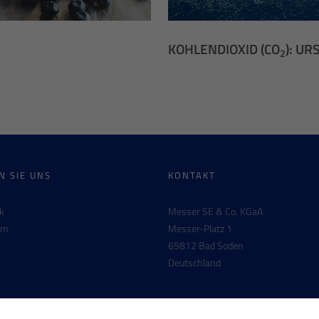
KOHLENDIOXID (CO
): U
2
N SIE UNS
KONTAKT
k
Messer SE & Co. KGaA
am
Messer-Platz 1
65812 Bad Soden
n
Deutschland