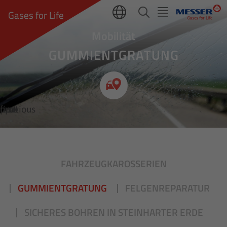
Gases for Life
Mobilität
GUMMIENTGRATUNG
Klare Kante
first
previous
up
next
last
FAHRZEUGKAROSSERIEN
GUMMIENTGRATUNG
FELGENREPARATUR
SICHERES BOHREN IN STEINHARTER ERDE