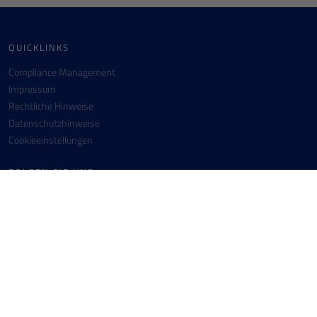
QUICKLINKS
Compliance Management
Impressum
Rechtliche Hinweise
Datenschutzhinweise
Cookieeinstellungen
FOLGEN SIE UNS
Facebook
Instagram
Youtube
Linkedin
KONTAKT
Messer SE & Co. KGaA
+49 6196 7760-0