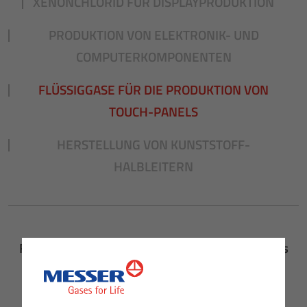
XENONCHLORID FÜR DISPLAYPRODUKTION
PRODUKTION VON ELEKTRONIK- UND
COMPUTERKOMPONENTEN
FLÜSSIGGASE FÜR DIE PRODUKTION VON
TOUCH-PANELS
HERSTELLUNG VON KUNSTSTOFF-
HALBLEITERN
Flüssiggase für die Produktion von Touch-Panels
SENSIBLE OBERFLÄCHEN