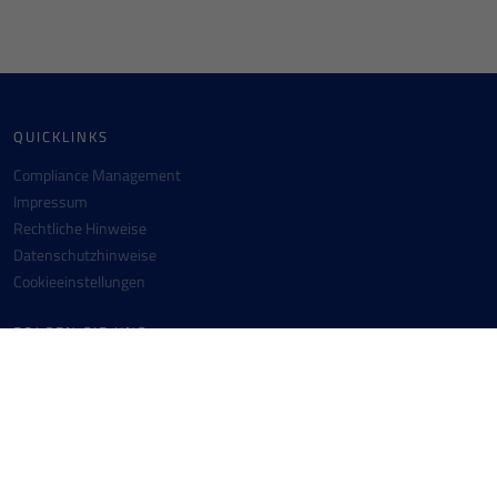
QUICKLINKS
Compliance Management
Impressum
Rechtliche Hinweise
Datenschutzhinweise
Cookieeinstellungen
FOLGEN SIE UNS
Facebook
Instagram
Youtube
Linkedin