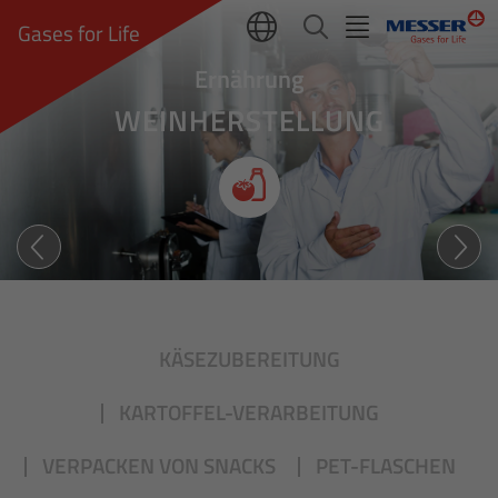
Gases for Life
Ernährung
WEINHERSTELLUNG
Fruchtig in die Flasche
KÄSEZUBEREITUNG
KARTOFFEL-VERARBEITUNG
VERPACKEN VON SNACKS
PET-FLASCHEN