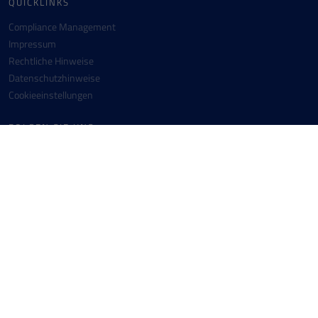
QUICKLINKS
Compliance Management
Impressum
Rechtliche Hinweise
Datenschutzhinweise
Cookieeinstellungen
FOLGEN SIE UNS
Facebook
Instagram
Youtube
Linkedin
KONTAKT
Messer SE & Co. KGaA
+49 6196 7760-0
Messer-Platz 1
+49 6196 7760-442
65812 Bad Soden
info(at)messergroup.com
Deutschland