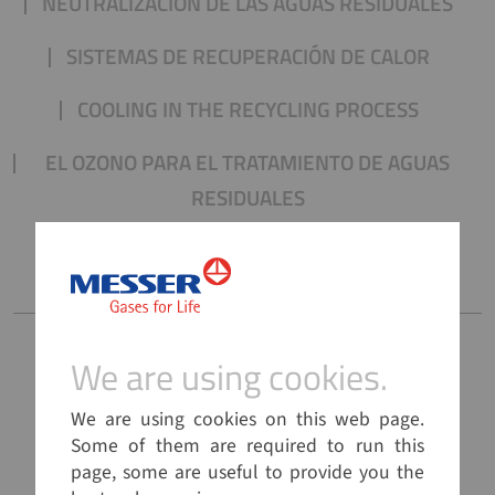
NEUTRALIZACIÓN DE LAS AGUAS RESIDUALES
SISTEMAS DE RECUPERACIÓN DE CALOR
COOLING IN THE RECYCLING PROCESS
EL OZONO PARA EL TRATAMIENTO DE AGUAS
RESIDUALES
ALMACENAMIENTO DE ENERGÍA
We are using cookies.
We are using cookies.
Soldadura de turbinas eólicas marinas
We are using cookies on this web page.
We are using cookies on this web page.
PROVEEDORES DE
Some of them are required to run this
Some of them are required to run this
ELECTRICIDAD ESTABLES
page, some are useful to provide you the
page, some are useful to provide you the